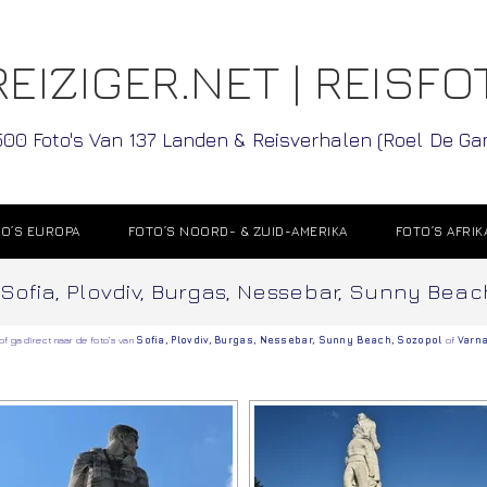
EIZIGER.NET | REISFO
500 Foto's Van 137 Landen & Reisverhalen (Roel De G
O’S EUROPA
FOTO’S NOORD- & ZUID-AMERIKA
FOTO’S AFRIK
e: Sofia, Plovdiv, Burgas, Nessebar, Sunny Bea
of ga direct naar de foto’s van
Sofia
,
Plovdiv
,
Burgas
,
Nessebar
,
Sunny Beach
,
Sozopol
of
Varn