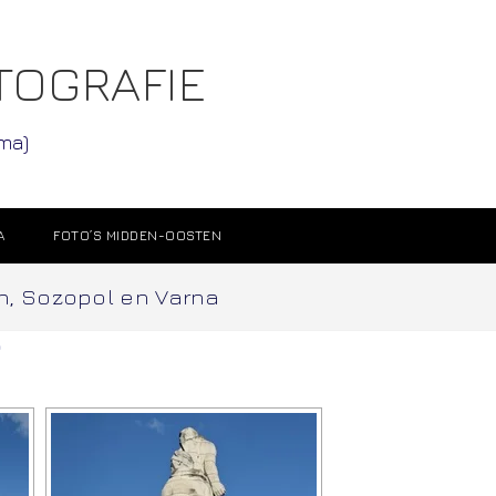
TOGRAFIE
ama)
A
FOTO’S MIDDEN-OOSTEN
ch, Sozopol en Varna
a