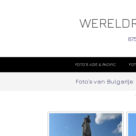
WERELDR
87.
FOTO’S AZIË & PACIFIC
FOT
Foto’s van Bulgarij