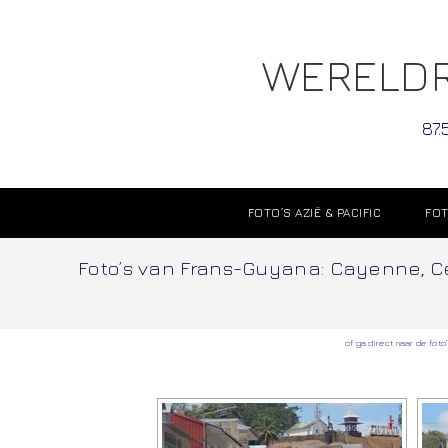
WERELDR
87.
FOTO’S AZIË & PACIFIC
FOT
Foto’s van Frans-Guyana: Cayenne, Ce
of ga direct naar de foto