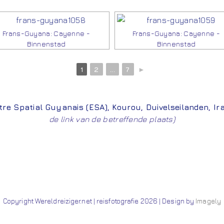
Frans-Guyana: Cayenne -
Frans-Guyana: Cayenne -
Binnenstad
Binnenstad
1
2
...
7
►
tre Spatial Guyanais (ESA)
,
Kourou
,
Duivelseilanden
,
Ir
de link van de betreffende plaats)
Copyright Wereldreiziger.net | reisfotografie 2026 | Design by
Imagely