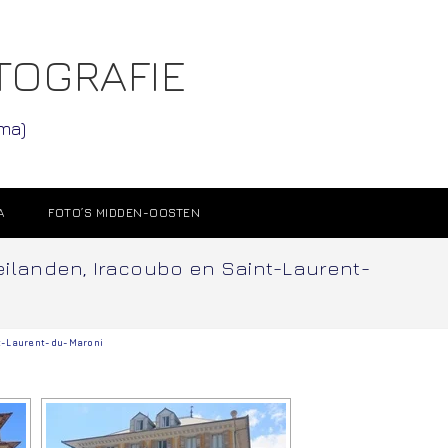
TOGRAFIE
ama)
A
FOTO’S MIDDEN-OOSTEN
seilanden, Iracoubo en Saint-Laurent-
t-Laurent-du-Maroni