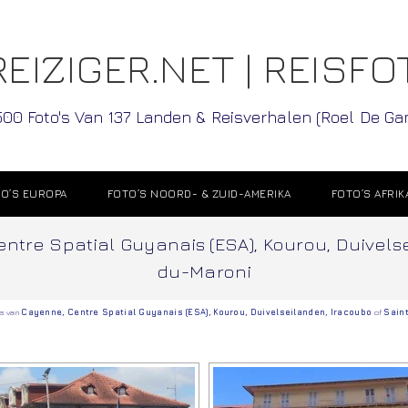
EIZIGER.NET | REISFO
500 Foto's Van 137 Landen & Reisverhalen (Roel De G
O’S EUROPA
FOTO’S NOORD- & ZUID-AMERIKA
FOTO’S AFRIK
ntre Spatial Guyanais (ESA), Kourou, Duivel
du-Maroni
’s van
Cayenne
,
Centre Spatial Guyanais (ESA)
,
Kourou
,
Duivelseilanden
,
Iracoubo
of
Sain