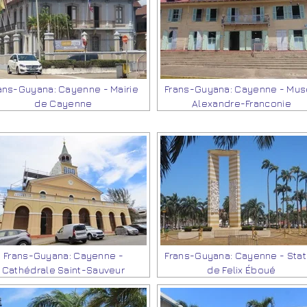
ans-Guyana: Cayenne - Mairie
Frans-Guyana: Cayenne - Mu
de Cayenne
Alexandre-Franconie
Frans-Guyana: Cayenne -
Frans-Guyana: Cayenne - Sta
Cathédrale Saint-Sauveur
de Felix Éboué