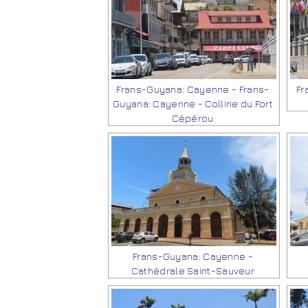
Frans-Guyana: Cayenne - Frans-
Fr
Guyana: Cayenne - Colline du Fort
Cépérou
Frans-Guyana: Cayenne -
Cathédrale Saint-Sauveur