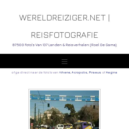
WERELDREIZIGER.NET |
REISFOTOGRAFIE
87.500 Foto's Van 137 Landen & Reisverhalen (Roel De Gama)
of ga direct naar de foto’s van
A
thene
,
Acropolis
,
Piraeus
of
Aegina