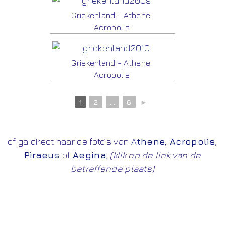
Griekenland - Athene:
Acropolis
Griekenland - Athene:
Acropolis
1
2
...
6
►
of ga direct naar de foto’s van
A
thene
,
Acropolis
,
Piraeus
of
Aegina
,
(klik op de link van de
betreffende plaats)