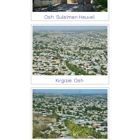
Osh: Suleiman Heuvel
Kirgizië: Osh