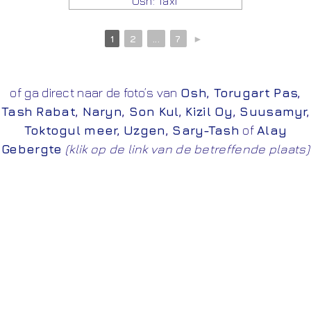
Osh: Taxi
1
2
...
7
►
of ga direct naar de foto’s van
Osh
,
Torugart Pas
,
Tash Rabat
,
Naryn
,
Son Kul
,
Kizil Oy
,
Suusamyr
,
Toktogul meer
,
Uzgen
,
Sary-Tash
of
Alay
Gebergte
(klik op de link van de betreffende plaats)