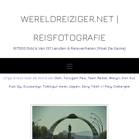
WERELDREIZIGER.NET |
REISFOTOGRAFIE
87.500 Foto's Van 137 Landen & Reisverhalen (Roel De Gama)
of ga direct naar de foto’s van
Osh
,
Torugart Pas
,
Tash Rabat
,
Naryn
,
Son Kul
,
Kizil Oy
,
Suusamyr
,
Toktogul meer
,
Uzgen
,
Sary-Tash
of
Alay Gebergte