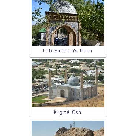
Osh: Solomon's Troon
Kirgizië: Osh