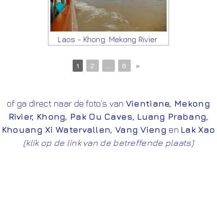
Laos - Khong: Mekong Rivier
1
2
...
6
►
of ga direct naar de foto’s van
Vientiane
,
Mekong
Rivier
,
Khong
,
Pak Ou Caves
,
Luang Prabang
,
Khouang Xi Watervallen
,
Vang Vieng
en
Lak Xao
(klik op de link van de betreffende plaats)