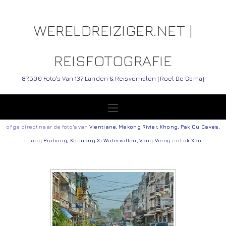
WERELDREIZIGER.NET |
REISFOTOGRAFIE
87.500 Foto's Van 137 Landen & Reisverhalen (Roel De Gama)
of ga direct naar de foto’s van
Vientiane
,
Mekong Rivier
,
Khong
,
Pak Ou Caves
,
Luang Prabang
,
Khouang Xi Watervallen
,
Vang Vieng
en
Lak Xao