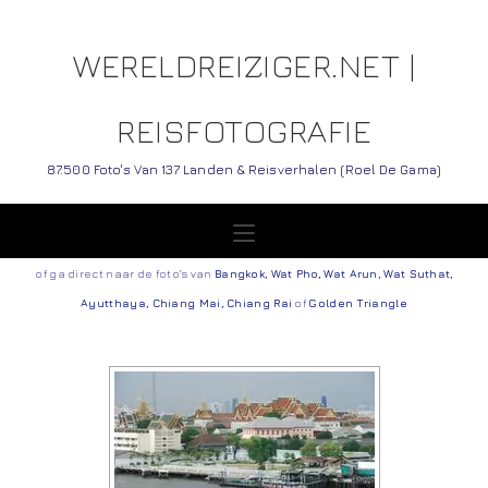
WERELDREIZIGER.NET |
REISFOTOGRAFIE
87.500 Foto's Van 137 Landen & Reisverhalen (Roel De Gama)
of ga direct naar de foto’s van
Bangkok
,
Wat Pho
,
Wat Arun
,
Wat Suthat
,
Ayutthaya
,
Chiang Mai
,
Chiang Rai
of
Golden Triangle