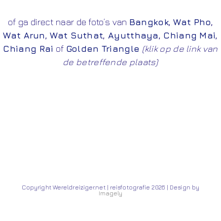
of ga direct naar de foto’s van
Bangkok
,
Wat Pho
,
Wat Arun
,
Wat Suthat
,
Ayutthaya
,
Chiang Mai
,
Chiang Rai
of
Golden Triangle
(klik op de link van
de betreffende plaats)
Copyright Wereldreiziger.net | reisfotografie 2026 | Design by
Imagely