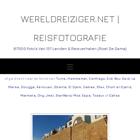
WERELDREIZIGER.NET |
REISFOTOGRAFIE
87.500 Foto's Van 137 Landen & Reisverhalen (Roel De Gama)
of ga direct naar de foto’s van
Tunis
,
Hammamet
,
Carthago
,
Sidi Bou Said
,
La
Marsa
,
Dougga
,
Kairouan
,
Sbeitla
,
El Djem
,
Gabes
,
Sfax
,
Chott el Djerid
,
Matmata
,
Ong Jmel
,
StarWars/ Mos Espa
,
Tozeur
of
Gafsa