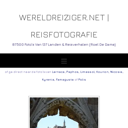
WERELDREIZIGER.NET |
REISFOTOGRAFIE
87.500 Foto's Van 137 Landen & Reisverhalen (Roel De Gama)
of ga direct naar de foto’s van
Larnaca
,
Paphos
,
Limassol
,
Kourion
,
Nicosia
,
Kyrenia
,
Famagusta
of
Polis