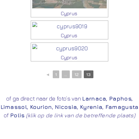
Cyprus
Cyprus
Cyprus
◄
1
...
12
13
of ga direct naar de foto’s van
Larnaca
,
Paphos
,
Limassol
,
Kourion
,
Nicosia
,
Kyrenia
,
Famagusta
of
Polis
(klik op de link van de betreffende plaats)