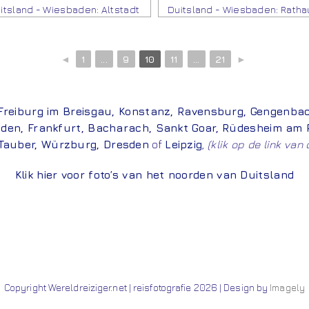
itsland - Wiesbaden: Altstadt
Duitsland - Wiesbaden: Ratha
◄
1
...
9
10
11
...
21
►
Freiburg im Breisgau
,
Konstanz
,
Ravensburg
,
Gengenba
aden
,
Frankfurt
,
Bacharach
,
Sankt Goar
,
Rüdesheim am 
Tauber
,
Würzburg
,
Dresden
of
Leipzig
,
(klik op de link van
Klik hier voor foto’s van het noorden van Duitsland
Copyright Wereldreiziger.net | reisfotografie 2026 | Design by
Imagely