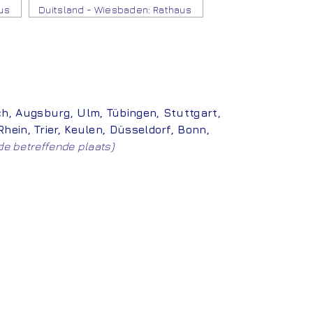
us
Duitsland - Wiesbaden: Rathaus
ch
,
Augsburg
,
Ulm
,
Tübingen
,
Stuttgart,
Rhein
,
Trier
,
Keulen
,
Düsseldorf
,
Bonn
,
 de betreffende plaats)