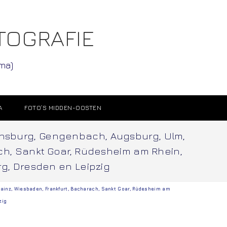
TOGRAFIE
ama)
A
FOTO’S MIDDEN-OOSTEN
vensburg, Gengenbach, Augsburg, Ulm,
ch, Sankt Goar, Rüdesheim am Rhein,
rg, Dresden en Leipzig
ainz
,
Wiesbaden
,
Frankfurt
,
Bacharach
,
Sankt Goar
,
Rüdesheim am
zig