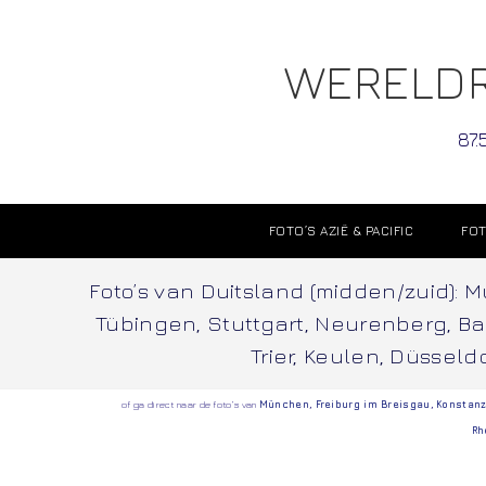
WERELDR
87.
FOTO’S AZIË & PACIFIC
FOT
Foto’s van Duitsland (midden/zuid):
Tübingen, Stuttgart, Neurenberg, B
Trier, Keulen, Düssel
of ga direct naar de foto’s van
München
,
Freiburg im Breisgau
,
Konstan
Rh