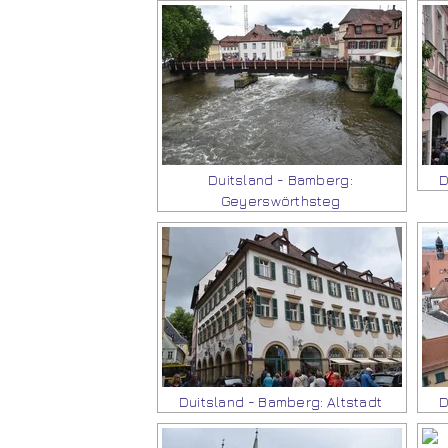
Duitsland - Bamberg:
D
Geyerswörthsteg
Duitsland - Bamberg: Altstadt
D