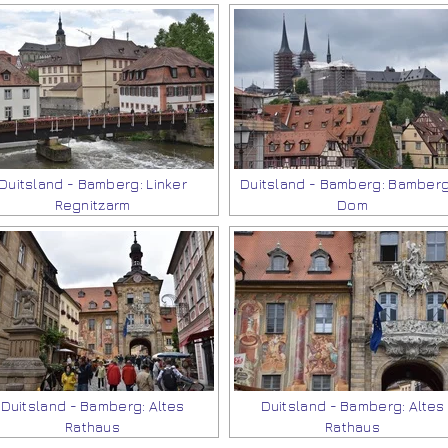
Duitsland - Bamberg: Linker
Duitsland - Bamberg: Bamber
Regnitzarm
Dom
Duitsland - Bamberg: Altes
Duitsland - Bamberg: Altes
Rathaus
Rathaus