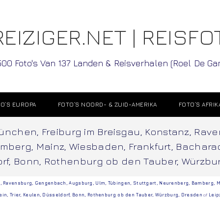
EIZIGER.NET | REISFO
500 Foto's Van 137 Landen & Reisverhalen (Roel De G
O’S EUROPA
FOTO’S NOORD- & ZUID-AMERIKA
FOTO’S AFRIK
 München, Freiburg im Breisgau, Konstanz, Ra
amberg, Mainz, Wiesbaden, Frankfurt, Bachara
dorf, Bonn, Rothenburg ob den Tauber, Würzbu
z
,
Ravensburg
,
Gengenbach
,
Augsburg
,
Ulm
,
Tübingen
,
Stuttgart, Neurenberg
,
Bamberg
,
M
ein
,
Trier
,
Keulen
,
Düsseldorf
,
Bonn
,
Rothenburg ob den Tauber
,
Würzburg
,
Dresden
of
Leip