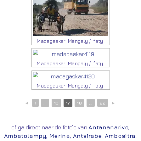
Madagaskar: Mangaly / Ifaty
Madagaskar: Mangaly / Ifaty
Madagaskar: Mangaly / Ifaty
◄
1
...
16
17
18
...
22
►
of ga direct naar de foto’s van
Antananarivo
,
Ambatolampy
,
Merina
,
Antsirabe
,
Ambositra
,