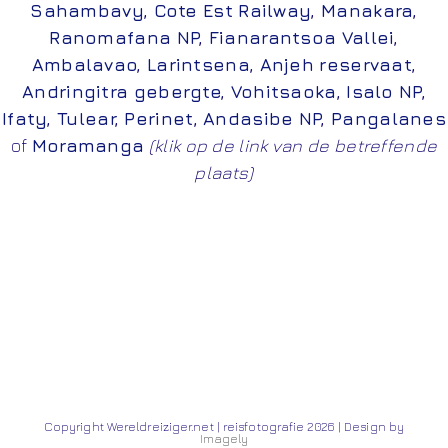
Sahambavy
,
Cote Est Railway
,
Manakara
,
Ranomafana NP
,
Fianarantsoa Vallei
,
Ambalavao
,
Larintsena
,
Anjeh reservaat
,
Andringitra gebergte
,
Vohitsaoka
,
Isalo NP
,
Ifaty
,
Tulear
,
Perinet
,
Andasibe NP
,
Pangalanes
of
Moramanga
(klik op de link van de betreffende
plaats)
Copyright Wereldreiziger.net | reisfotografie 2026 | Design by
Imagely