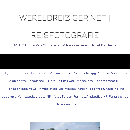
WERELDREIZIGER.NET |
REISFOTOGRAFIE
87.500 Foto's Van 137 Landen & Reisverhalen (Roel De Gama)
of ga direct naar de foto’s van
Antananarivo
,
Ambatolampy
,
Merina
,
Antsirabe
,
Ambositra
,
Sahambavy
,
Cote Est Railway
,
Manakara
,
Ranomafana NP
,
Fianarantsoa Vallei
,
Ambalavao
,
Larintsena
,
Anjeh reservaat
,
Andringitra
gebergte
,
Vohitsaoka
,
Isalo NP
,
Ifaty
,
Tulear
,
Perinet
,
Andasibe NP
,
Pangalanes
of
Moramanga