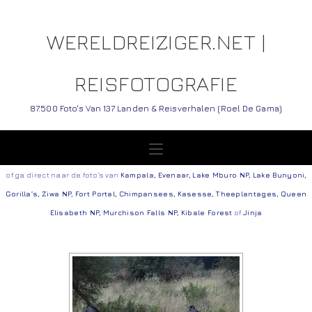
WERELDREIZIGER.NET |
REISFOTOGRAFIE
87.500 Foto's Van 137 Landen & Reisverhalen (Roel De Gama)
of ga direct naar de foto’s van
Kampala
,
Evenaar
,
Lake Mburo NP,
Lake Bunyoni
,
Gorilla’s
,
Ziwa NP
,
Fort Portal
,
Chimpansees
,
Kasesse
,
Theeplantages
,
Queen
Elisabeth NP
,
Murchison Falls NP
,
Kibale Forest
of
Jinja