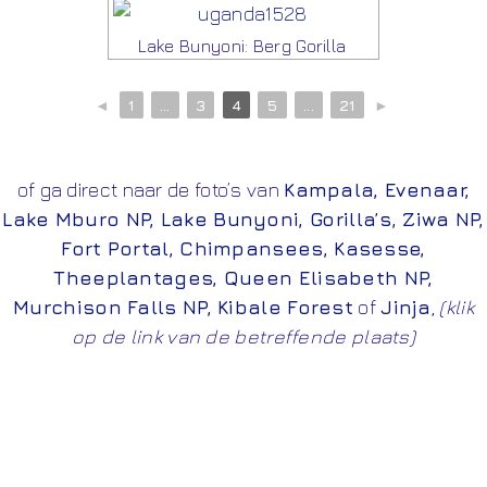
Lake Bunyoni: Berg Gorilla
◄
1
...
3
4
5
...
21
►
of ga direct naar de foto’s van
Kampala
,
Evenaar
,
Lake Mburo NP,
Lake Bunyoni
,
Gorilla’s
,
Ziwa NP
,
Fort Portal
,
Chimpansees
,
Kasesse
,
Theeplantages
,
Queen Elisabeth NP
,
Murchison Falls NP
,
Kibale Forest
of
Jinja
,
(klik
op de link van de betreffende plaats)