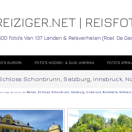
EIZIGER.NET | REISFO
500 Foto's Van 137 Landen & Reisverhalen (Roel De G
O’S EUROPA
FOTO’S NOORD- & ZUID-AMERIKA
FOTO’S AFRIK
 Schloss Schonbrunn, Salzburg, Innsbruck, Nord
rect naar de foto’s van
Wenen
,
Schloss Schonbrunn
,
Salzburg
,
Innsbruck
,
Nordkette
,
Kufstein