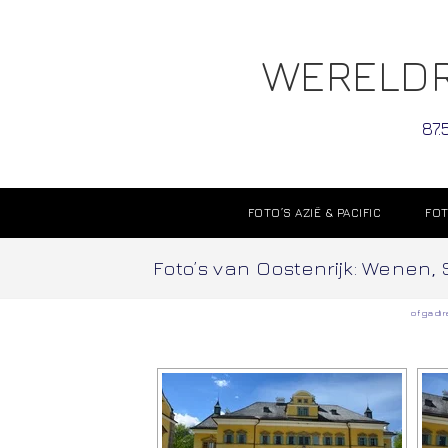
WERELDR
87.
FOTO’S AZIË & PACIFIC
FOT
Foto’s van Oostenrijk: Wenen,
of ga di