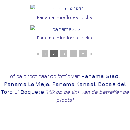
Panama: Miraflores Locks
Panama: Miraflores Locks
◄
1
2
3
...
5
►
of ga direct naar de foto’s van
Panama Stad
,
Panama La Vieja
,
Panama Kanaal
,
Bocas del
Toro
of
Boquete
(klik op de link van de betreffende
plaats)