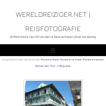
WERELDREIZIGER.NET |
REISFOTOGRAFIE
87.500 Foto's Van 137 Landen & Reisverhalen (Roel De Gama)
of ga direct naar de foto’s van
Panama Stad
,
Panama La Vieja
,
Panama Kanaal
,
Bocas del Toro
of
Boquete