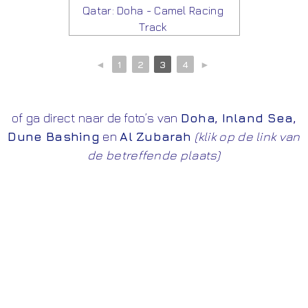
Qatar: Doha - Camel Racing
Track
◄
1
2
3
4
►
of ga direct naar de foto’s van
Doha
,
Inland
Sea
,
Dune Bashing
en
Al Zubarah
(klik op de link van
de betreffende plaats)