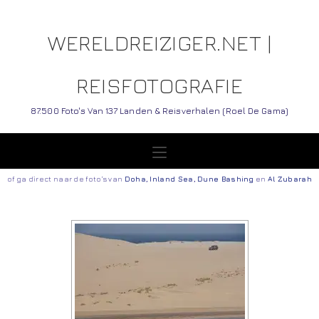
WERELDREIZIGER.NET |
REISFOTOGRAFIE
87.500 Foto's Van 137 Landen & Reisverhalen (Roel De Gama)
of ga direct naar de foto’s van
Doha
,
Inland
Sea
,
Dune Bashing
en
Al Zubarah