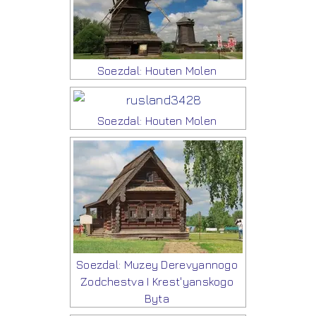
Soezdal: Houten Molen
Soezdal: Houten Molen
Soezdal: Muzey Derevyannogo
Zodchestva I Krest'yanskogo
Byta