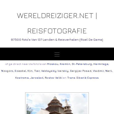
WERELDREIZIGER.NET |
REISFOTOGRAFIE
87.500 Foto's Van 137 Landen & Reisverhalen (Roel De Gama)
of ga direct naar de foto’s van
Moskou
,
Kremlin
,
St-Petersburg
,
Hermitage
,
Novgoro
,
Soezdal
,
Klin
,
Tver
,
Valdayskiy Iverskiy
,
Sergijev Posad
,
Vladimir
,
Nerli
,
Kostroma
,
Jaroslavl
,
Rostov Veliki
en
Trans Siberië Express