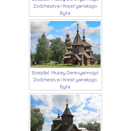
Zodchestva I Krest'yanskogo
Byta
Soezdal: Muzey Derevyannogo
Zodchestva I Krest'yanskogo
Byta