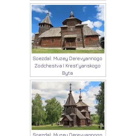
Soezdal: Muzey Derevyannogo
Zodchestva I Krest'yanskogo
Byta
Soezdal: Muzey Derevyannogo