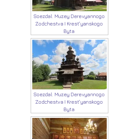
Soezdal: Muzey Derevyannogo
Zodchestva I Krest'yanskogo
Byta
Soezdal: Muzey Derevyannogo
Zodchestva I Krest'yanskogo
Byta