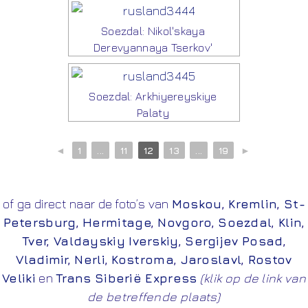
Soezdal: Nikol'skaya
Derevyannaya Tserkov'
Soezdal: Arkhiyereyskiye
Palaty
◄
1
...
11
12
13
...
19
►
of ga direct naar de foto’s van
Moskou
,
Kremlin
,
St-
Petersburg
,
Hermitage
,
Novgoro
,
Soezdal
,
Klin
,
Tver
,
Valdayskiy Iverskiy
,
Sergijev Posad
,
Vladimir
,
Nerli
,
Kostroma
,
Jaroslavl
,
Rostov
Veliki
en
Trans Siberië Express
(klik op de link van
de betreffende plaats)