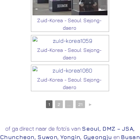
Zuid-Korea - Seoul: Sejong-
daero
Zuid-Korea - Seoul: Sejong-
daero
Zuid-Korea - Seoul: Sejong-
daero
1
2
...
21
►
of ga direct naar de foto’s van
Seoul
,
DMZ – JSA
,
Chuncheon
,
Suwon
,
Yongin
,
Gyeongju
en
Busan