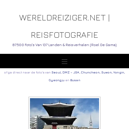
WERELDREIZIGER.NET |
REISFOTOGRAFIE
87.500 Foto's Van 137 Landen & Reisverhalen (Roel De Gama)
of ga direct naar de foto’s van
Seoul
,
DMZ – JSA
,
Chuncheon
,
Suwon
,
Yongin
,
Gyeongju
en
Busan