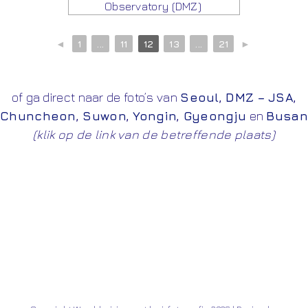
Observatory (DMZ)
◄
1
...
11
12
13
...
21
►
of ga direct naar de foto’s van
Seoul
,
DMZ – JSA
,
Chuncheon
,
Suwon
,
Yongin
,
Gyeongju
en
Busan
(klik op de link van de betreffende plaats)