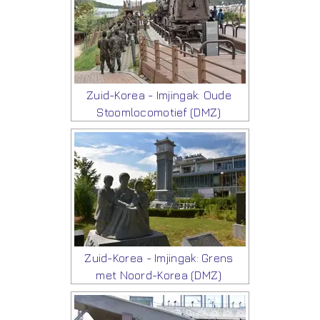
Zuid-Korea - Imjingak: Oude
Stoomlocomotief (DMZ)
Zuid-Korea - Imjingak: Grens
met Noord-Korea (DMZ)