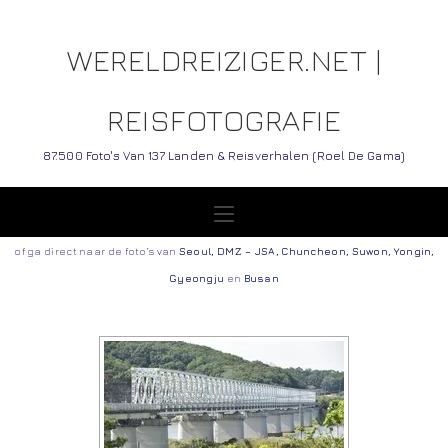
WERELDREIZIGER.NET |
REISFOTOGRAFIE
87.500 Foto's Van 137 Landen & Reisverhalen (Roel De Gama)
of ga direct naar de foto’s van
Seoul
,
DMZ – JSA
,
Chuncheon
,
Suwon
,
Yongin
,
Gyeongju
en
Busan